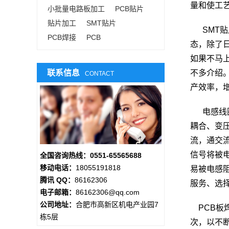
量和使工
小批量电路板加工
PCB贴片
贴片加工
SMT贴片
SMT贴
PCB焊接
PCB
态，除了
如果不马
联系信息
不多介绍
CONTACT
产效率，
电感线圈
耦合、变
流，通交
信号将被
全国咨询热线：0551-65565688
移动电话：
18055191818
易被电感
腾讯 QQ：
86162306
服务、选
电子邮箱：
86162306@qq.com
公司地址：
合肥市高新区机电产业园7
PCB板
栋5层
次，以不