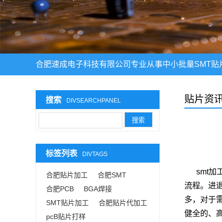
合肥速成电子科技有限公司专业从事中小批量SMT贴
贴片资
搜索
DIVSEARCHPANEL
标签列表
DIVTAGS
smt加
合肥贴片加工
合肥SMT
流程。进
合肥PCB
BGA焊接
多，对于
SMT贴片加工
合肥贴片代加工
健全的、
pcB贴片打样