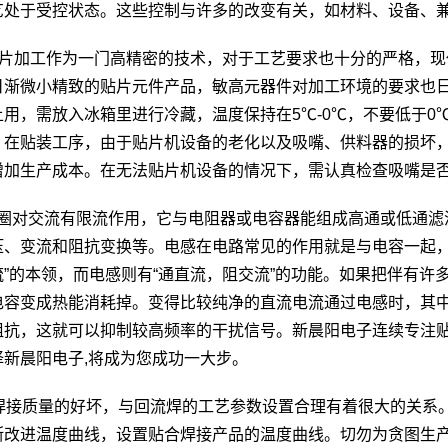
艺处于受控状态。这些控制与许多的改变有关，如材料、设备、兼
片加工作为一门高精密的技术，对于工艺要求也十分的严格，现
日渐微小精致的贴片元件产品，敏高元器件对加工环境的要求也
上用，需放入冰箱里进行冷藏，温度保持在5℃-0℃，不要低于
。在贴装工序，由于贴片机设备的老化以及吸嘴、供料器的损坏
增加生产成本。在无法贴片机设备的情况下，需认真检查吸嘴是
对交流有限流作用，它与电阻器或电容器能组成高通或低通滤
压、变流和阻抗变换等。电感在电路常见的作用就是与电容一起，
流”的本领，而电感则有“通直流，阻交流”的功能。如果把伴有许
电容变成热能消耗掉。变得比较纯净的直流电流通过电感时，其
阻抗，这就可以抑制较高频率的干扰信号。新晨阳电子连续专注贴
择新晨阳电子,将成为您成功一大步。
焊接质量的好坏，与回流焊的工艺参数设置合理有着很大的关系
断改进温度曲线，设置贴合焊接产品的温度曲线。切勿为贪图生