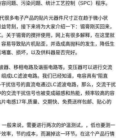
容问题、污染问题、统计工艺控制（SPC）程序。
代很多电子产品的贴片元器件尺寸正在趋于微小状
日益苛刻，接下来将为大家介绍一下：锡膏刚买回来，
0℃。关于锡膏的搅拌使用，网上有很多解释，在这里就
，容易导致贴片机贴歪，并造成高抛料的发生，降低生
否堵塞、损坏，以及供料器是否完好。
波器、移相电路及谐振电路等。变压器可以进行交流
组成LC滤波电路。我们已经知道，电容具有“阻直
多干扰信号的直流电通过LC滤波电路，那么，交流干扰
中的交流干扰信号也被变成磁感和热能，频率较高的容
片电感17年,质量、交期快、免费送样包邮、贴心的
。一般来说，需要进行两次的炉温测试，，低也要测一
产效率，节约成本，而漏掉这一环节。在这个产品行情