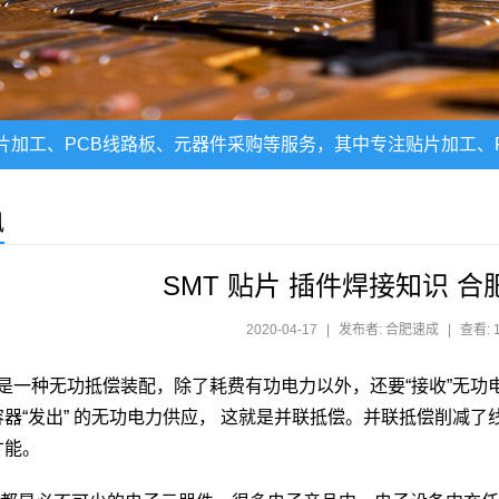
片加工、PCB线路板、元器件采购等服务，其中专注贴片加工、P
讯
SMT 贴片 插件焊接知识 
2020-04-17
|
发布者: 合肥速成
|
查看: 
一种无功抵偿装配，除了耗费有功电力以外，还要“接收”无功电
容器“发出” 的无功电力供应， 这就是并联抵偿。并联抵偿削减
才能。