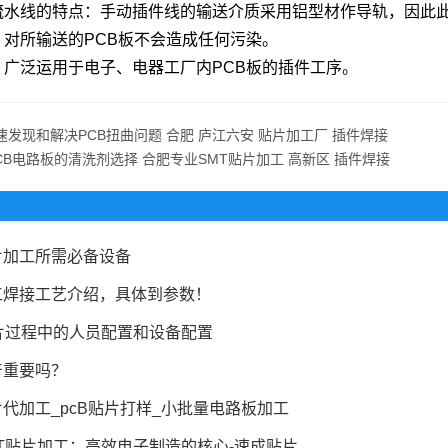
流水线的特点：手动插件线的输送介质采用铝型材作导轨，因此
，对所输送的PCB板不会造成任何污染。
：广泛运用于电子、电器工厂内PCB板的插件工序。
速发现和解决PCB扭曲问题 合肥 庐江六安 贴片加工厂 插件焊接
CB电路板的清洗剂选择 合肥专业SMT贴片加工 高新区 插件焊接
片加工所需必备设备
工焊接工艺介绍，具体到参数！
片过程中的人员配置和设备配置
产重要吗？
代加工_pcB贴片打样_小批量电路板加工
T贴片加工：高效电子制造的核心-速成贴片