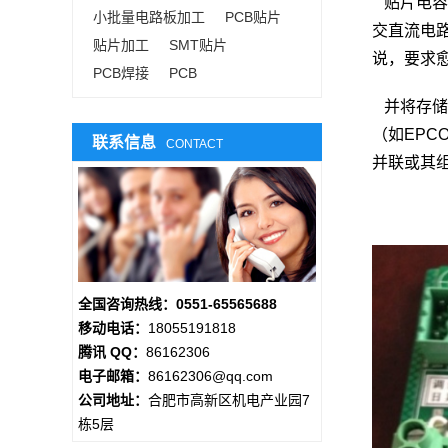
贴片电容
小批量电路板加工
PCB贴片
交直流电
贴片加工
SMT贴片
说，要求
PCB焊接
PCB
并将存储的
（如EPC
联系信息
CONTACT
并联或其
全国咨询热线：0551-65565688
移动电话：
18055191818
腾讯 QQ：
86162306
电子邮箱：
86162306@qq.com
公司地址：
合肥市高新区机电产业园7
栋5层