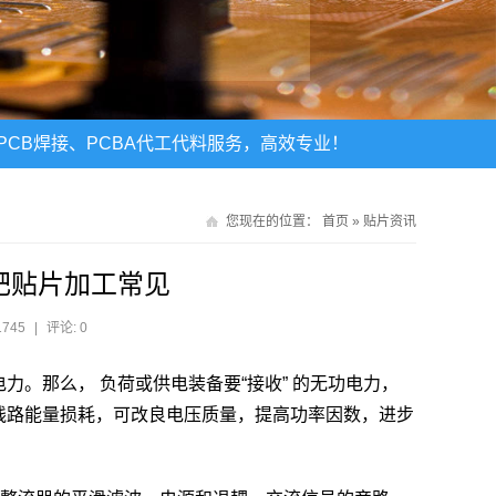
CB焊接、PCBA代工代料服务，高效专业！
您现在的位置：
首页
»
贴片资讯
合肥贴片加工常见
1745
|
评论: 0
力。那么， 负荷或供电装备要“接收” 的无功电力，
了线路能量损耗，可改良电压质量，提高功率因数，进步