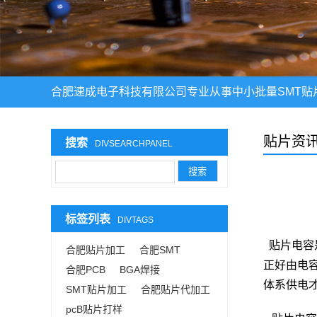
合肥速成电子科技有限公司专业从事中小批量SMT贴
贴片资
搜索
DIVSEARCHPANEL
标签列表
DIVTAGS
贴片电容是
合肥贴片加工
合肥SMT
正好由电
合肥PCB
BGA焊接
体系供电
SMT贴片加工
合肥贴片代加工
pcB贴片打样