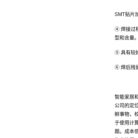
SMT贴片
④ 焊接
型和含量
⑤ 具有
⑥ 焊后
智能家居
公司的定
鲜事物，
于使用计
题。成本低