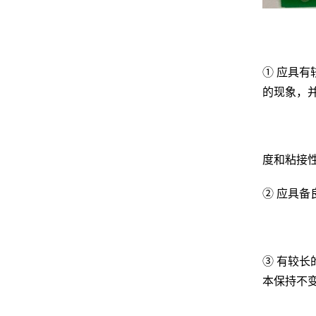
① 应具有
的现象，
度和粘接
② 应具
③ 有较长
本保持不