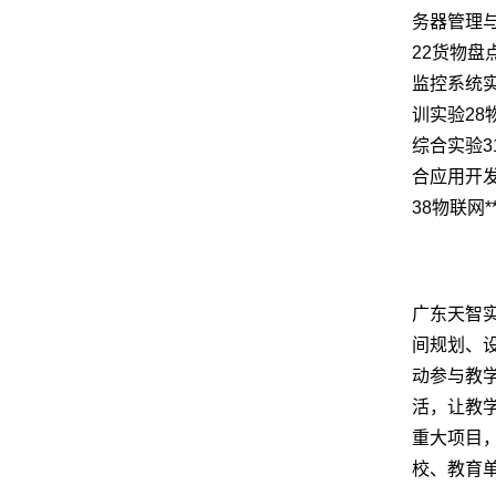
务器管理与
22货物
监控系统
训实验2
综合实验3
合应用开
38物联网
广东天智
间规划、设
动参与教
活，让教
重大项目
校、教育