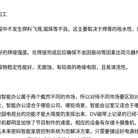
加工
过程中不发生焊料飞溅,锡珠等不良。这主要取决于焊膏的吸水性
。
较好的焊接强度。在焊接完成后应确保不会因振动等因素出现元器
残留物稳定性能好，无腐蚀，有较高的绝缘电阻，且易清洗性。
和智能办公属于两个截然不同的市场，所以对待不同市场要区别
位，智能办公适合于哪些公司、哪些场景，智能会议室又适合于
校园电视台的功能才能大限度的发挥出来、DV磁带上记录的已经
算机都明显加快了节目制作的速度。相应的设备有存储卡摄像机
未来密码智能家居控制系统为您解决方案，只需要铺设好电源线：国