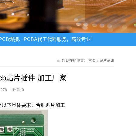
CB焊接、PCBA代工代料服务，高效专业！
您现在的位置：
首页
»
贴片资讯
pcb贴片插件 加工厂家
2278
|
评论: 0
足以下具体要求：合肥贴片加工