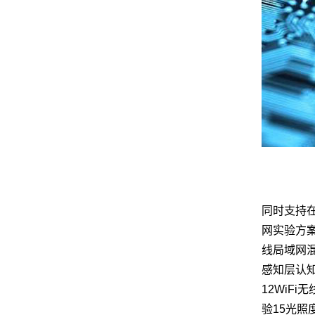
同时支持
网实验方
线局域网
感知层认
12WiF
验15光照